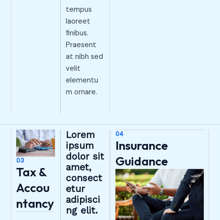
tempus
laoreet
finibus.
Praesent
at nibh sed
velit
elementu
m ornare.
Lorem
04
Insurance
ipsum
dolor sit
Guidance
03
amet,
Tax &
consect
Accou
etur
adipisci
ntancy
ng elit.