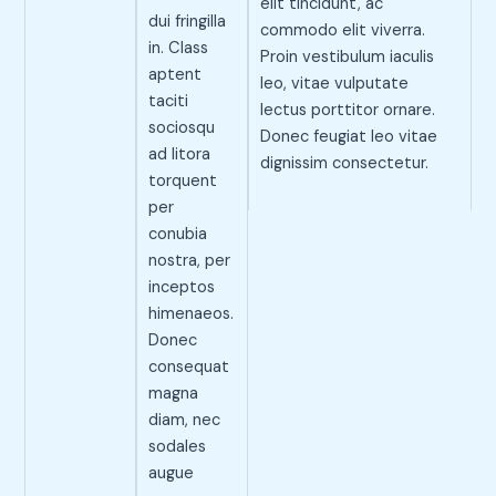
elit tincidunt, ac
dui fringilla
commodo elit viverra.
in. Class
Proin vestibulum iaculis
aptent
leo, vitae vulputate
taciti
lectus porttitor ornare.
sociosqu
Donec feugiat leo vitae
ad litora
dignissim consectetur.
torquent
per
conubia
nostra, per
inceptos
himenaeos.
Donec
consequat
magna
diam, nec
sodales
augue