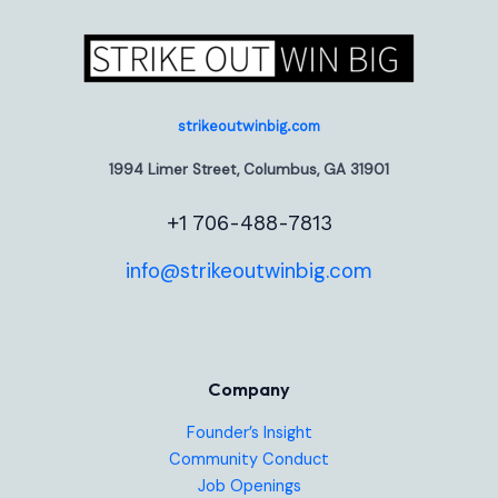
strikeoutwinbig.com
1994 Limer Street, Columbus, GA 31901
+1 706-488-7813
info@strikeoutwinbig.com
Company
Founder’s Insight
Community Conduct
Job Openings