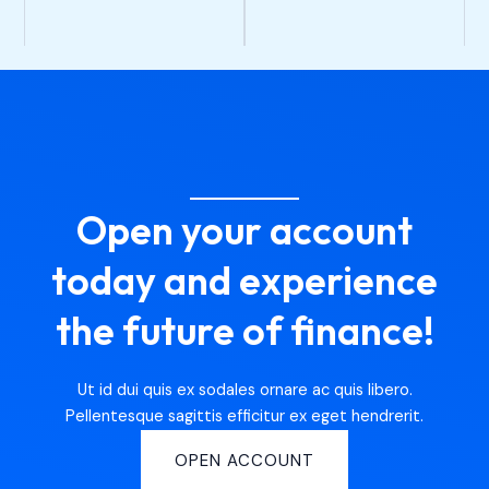
Open your account
today and experience
the future of finance!
Ut id dui quis ex sodales ornare ac quis libero.
Pellentesque sagittis efficitur ex eget hendrerit.
OPEN ACCOUNT